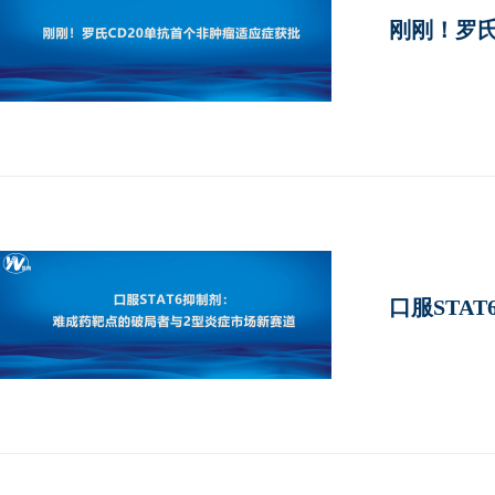
刚刚！罗氏
口服STA