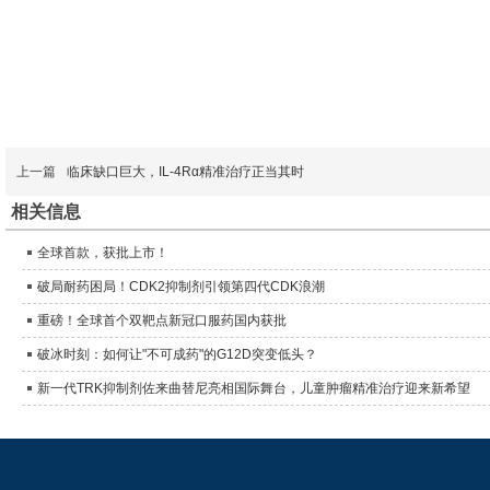
上一篇
临床缺口巨大，IL-4Rα精准治疗正当其时
相关信息
全球首款，获批上市！
破局耐药困局！CDK2抑制剂引领第四代CDK浪潮
重磅！全球首个双靶点新冠口服药国内获批
破冰时刻：如何让"不可成药"的G12D突变低头？
新一代TRK抑制剂佐来曲替尼亮相国际舞台，儿童肿瘤精准治疗迎来新希望