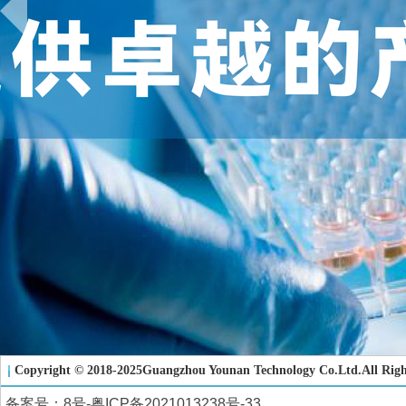
Copyright © 2018-2025Guangzhou Younan Technology Co.Ltd.All 
备案号：8号-
粤ICP备2021013238号-3
3