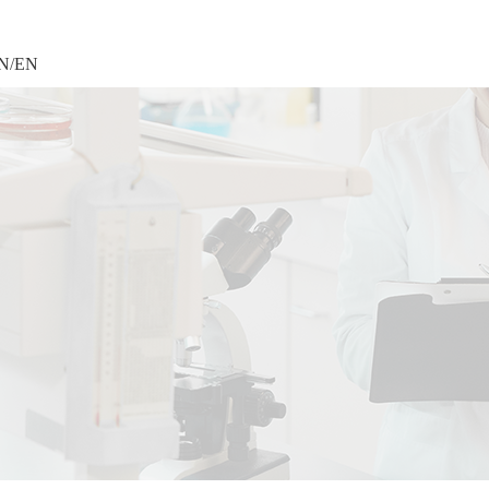
N
/
EN