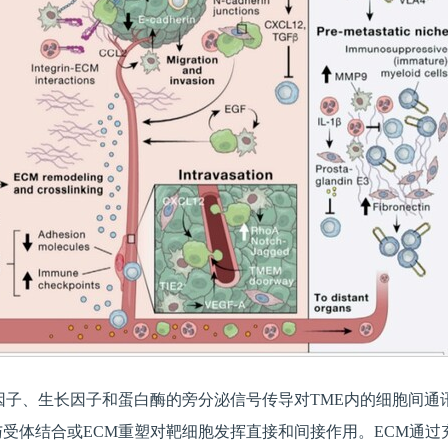
因子、生长因子和蛋白酶的旁分泌信号传导对TME内的细胞间
与受体结合或ECM重塑对靶细胞发挥直接和间接作用。ECM通