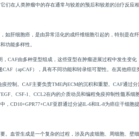
胞的IL-8。它们在人类肿瘤中的存在通常与较差的预后和较差的治疗反应
瘤，如肝细胞癌，是由异常活化的成纤维细胞引起的，特别是在
型和功能多样性。
表明，CAF由多种亚型组成，这些亚型在肿瘤进展过程中发生变
呈递CAF（apCAF），具有不同功能和转录组可塑性。在其他癌
控制。CAF主要负责TME内ECM的沉积和重塑。CAF通过分泌C
β、VEGF、CSF-1、CCL2在内的介质动员和编程免疫抑制性髓
CD10+GPR77+CAF亚群通过分泌IL-6和IL-8为癌症
要。血管生成是一个复杂的过程，涉及内皮细胞、周细胞、壁细胞