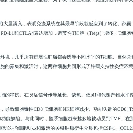
胞大量涌入，表明免疫系统在其最早阶段就感应到了转化。然而
D-L1和CTLA4表达增加，调节性T细胞（Tregs）增多，T
环境，几乎所有进展性肿瘤都会诱导不同水平的T细胞、自然杀伤（
细胞的募集和激活时，这两种细胞共同形成了肿瘤支持性炎症环
胞的串扰。在炎症信号传导延长、缺氧、低pH和代谢产物水平
细胞毒性CD8+T细胞和NK细胞减少、功能失调的CD8+T淋巴细
成熟和功能缺陷。与此同时，髓系细胞越来越多地被动员到TME，在
这些细胞动员和激活的关键肿瘤衍生介质包括CSF-1、CCL2、VEG