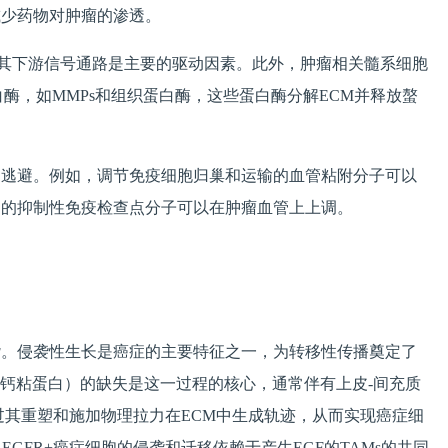
减少药物对肿瘤的渗透。
及其下游信号通路是主要的驱动因素。此外，肿瘤相关髓系细胞
蛋白酶，如MMPs和组织蛋白酶，这些蛋白酶分解ECM并释放螯
疫逃避。例如，调节免疫细胞归巢和运输的血管粘附分子可以
L1在内的抑制性免疫检查点分子可以在肿瘤血管上上调。
袭。侵袭性生长是癌症的主要特征之一，为转移性传播奠定了
钙粘蛋白）的缺失是这一过程的核心，通常伴有上皮-间充质
过其重塑和施加物理拉力在ECM中生成轨迹，从而实现癌症细
FR+癌症细胞的侵袭和迁移依赖于产生EGF的TAMs的共同